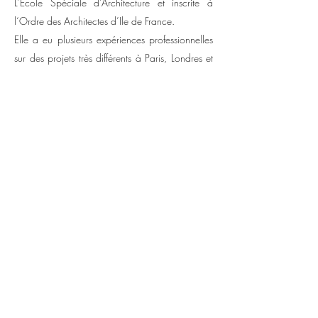
L’Ecole Spéciale d’Architecture et inscrite à
l‘Ordre des Architectes d’Ile de France.
Elle a eu plusieurs expériences professionnelles
sur des projets très différents à Paris, Londres et
New York. Elle a ainsi développé une
expérience variée. Elle a eu une expérience
forte en logements, bureaux et coworking du
Permis de construire à la réception de travaux.
Elle a travaillé sur le premier WEWORK à Paris
puis sur le développement des suivants:
Lafayette, Coeur Marais, Colisée. Elle a réalisé
en agence des projets de restructuration haut de
gamme comme 18/20 avenue Hoche,
l'immeuble Grand Marnier- place St Augustin et
l'îlot 4 septembre-Stellar.
En 2021, Clémence crée son agence en
parallèle d'une expérience en agence puis elle